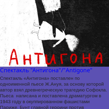
Спектакль "Антигона"/"Antigone"
Спектакль «Антигона» поставлен по
одноименной пьесе Ж.Ануя, за основу которой
автор взял древнегреческую трагедию Софокла.
Пьеса
написана и поставлена драматургом в
1943 году в окуппированном фашистами
Париже. Бунт главной героини против