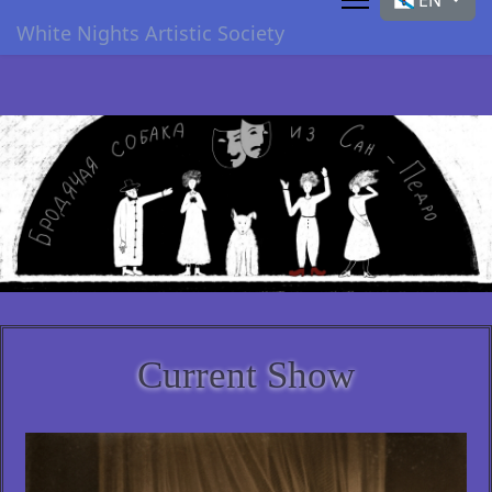
EN
White Nights Artistic Society
Current Show